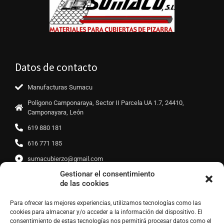
Datos de contacto
Manufacturas Sumacu
Polígono Camponaraya, Sector II Parcela UA 1.7, 24410,
Camponayara, León
619 880 181
616 771 185
sumacubierzo@gmail.com
Gestionar el consentimiento
de las cookies
Enlaces de interés
Para ofrecer las mejores experiencias, utilizamos tecnologías como las
cookies para almacenar y/o acceder a la información del dispositivo. El
consentimiento de estas tecnologías nos permitirá procesar datos como el
Política de protección de datos
Política de privacidad