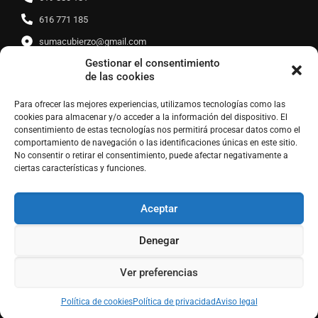
616 771 185
sumacubierzo@gmail.com
Gestionar el consentimiento
de las cookies
Enlaces de interés
Para ofrecer las mejores experiencias, utilizamos tecnologías como las
cookies para almacenar y/o acceder a la información del dispositivo. El
consentimiento de estas tecnologías nos permitirá procesar datos como el
Política de protección de datos
Política de privacidad
comportamiento de navegación o las identificaciones únicas en este sitio.
No consentir o retirar el consentimiento, puede afectar negativamente a
Política de cookies (UE)
Aviso legal
ciertas características y funciones.
Aceptar
Denegar
Ver preferencias
Política de cookies
Política de privacidad
Aviso legal
Diseño web: