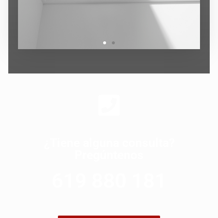
¿Tiene alguna consulta?
Pregúntenos
619 880 181