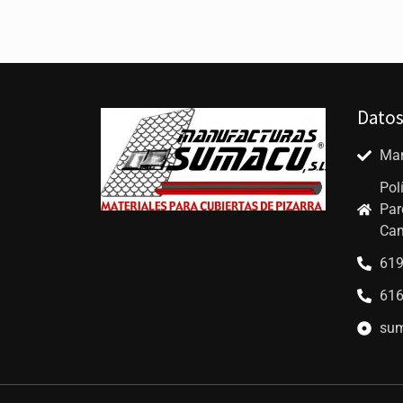
Datos
Man
Pol
Par
Cam
619
616
sum