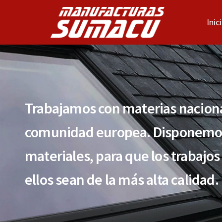
Inic
Trabajamos con materias naciona
comunidad europea. Disponemos
materiales, para que los trabajos
ellos sean de la más alta calidad.