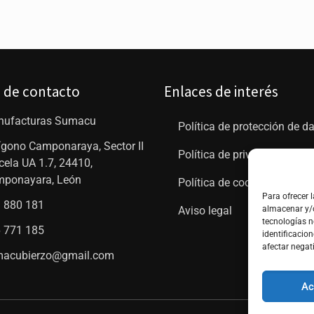
 de contacto
Enlaces de interés
ufacturas Sumacu
Política de protección de d
ígono Camponaraya, Sector II
Política de privacidad
cela UA 1.7, 24410,
ponayara, León
Política de cookies (UE)
Para ofrecer 
 880 181
Aviso legal
almacenar y/o
tecnologías 
 771 185
identificacion
afectar negat
acubierzo@gmail.com
Ac