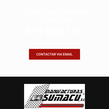
¿Tiene alguna consulta?
Pregúntenos
619 880 181
CONTACTAR VIA EMAIL