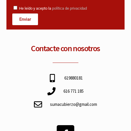
He leído y acepto la
política de privacidad
Enviar
Contacte con nosotros
619880181
616 771 185
sumacubierzo@gmail.com